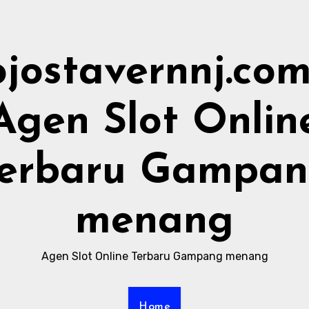
ojostavernnj.com
Agen Slot Onlin
erbaru Gampa
menang
Agen Slot Online Terbaru Gampang menang
Home