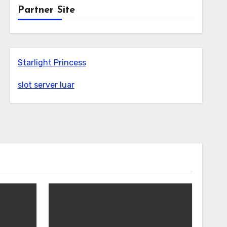
Partner Site
Starlight Princess
slot server luar