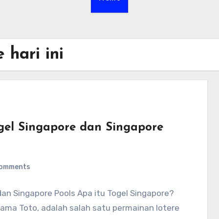
 hari ini
el Singapore dan Singapore
Comments
an Singapore Pools Apa itu Togel Singapore?
nama Toto, adalah salah satu permainan lotere