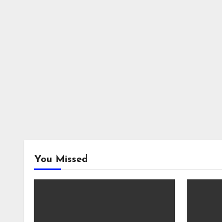
You Missed