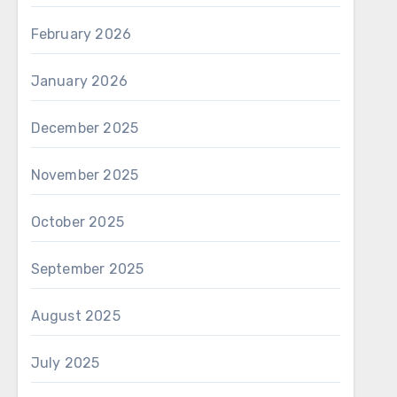
February 2026
January 2026
December 2025
November 2025
October 2025
September 2025
August 2025
July 2025