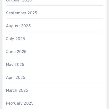
October 2025
September 2025
August 2025
July 2025
June 2025
May 2025
April 2025
March 2025
February 2025