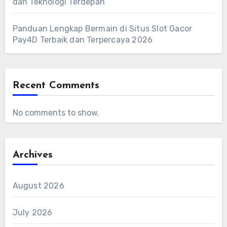
dan Teknologi Terdepan
Panduan Lengkap Bermain di Situs Slot Gacor
Pay4D Terbaik dan Terpercaya 2026
Recent Comments
No comments to show.
Archives
August 2026
July 2026