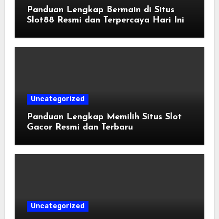
Panduan Lengkap Bermain di Situs
Slot88 Resmi dan Terpercaya Hari Ini
Uncategorized
Panduan Lengkap Memilih Situs Slot
Gacor Resmi dan Terbaru
Uncategorized