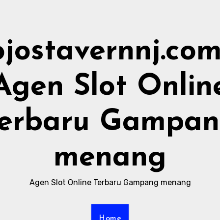
ojostavernnj.com
Agen Slot Onlin
erbaru Gampa
menang
Agen Slot Online Terbaru Gampang menang
Home