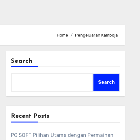
Home
Pengeluaran Kamboja
Search
Search
Recent Posts
PG SOFT Pilihan Utama dengan Permainan