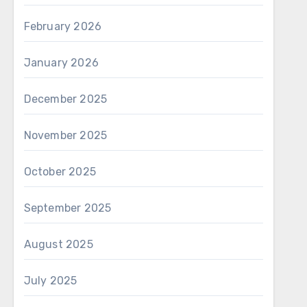
February 2026
January 2026
December 2025
November 2025
October 2025
September 2025
August 2025
July 2025