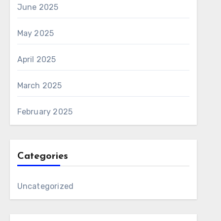
June 2025
May 2025
April 2025
March 2025
February 2025
Categories
Uncategorized