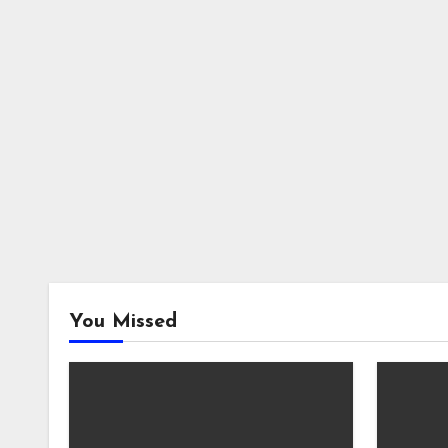
You Missed