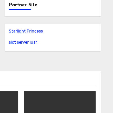
Partner Site
Starlight Princess
slot server luar