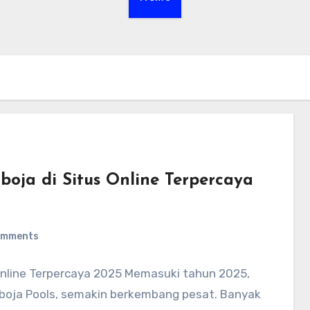
oja di Situs Online Terpercaya
omments
Online Terpercaya 2025 Memasuki tahun 2025,
mboja Pools, semakin berkembang pesat. Banyak