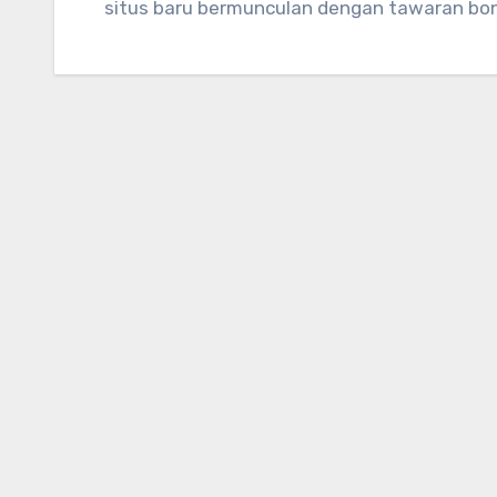
situs baru bermunculan dengan tawaran bo