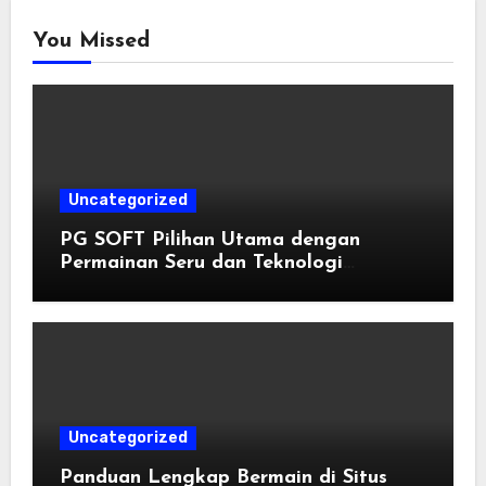
You Missed
Uncategorized
PG SOFT Pilihan Utama dengan
Permainan Seru dan Teknologi
Terdepan
Uncategorized
Panduan Lengkap Bermain di Situs