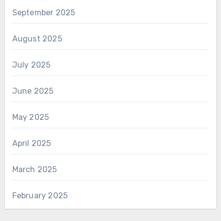
September 2025
August 2025
July 2025
June 2025
May 2025
April 2025
March 2025
February 2025