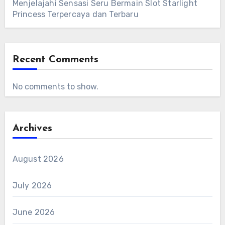
Menjelajahi Sensasi Seru Bermain Slot Starlight
Princess Terpercaya dan Terbaru
Recent Comments
No comments to show.
Archives
August 2026
July 2026
June 2026