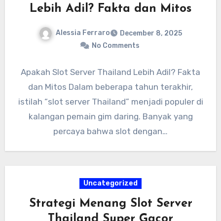
Lebih Adil? Fakta dan Mitos
Alessia Ferraro
December 8, 2025
No Comments
Apakah Slot Server Thailand Lebih Adil? Fakta
dan Mitos Dalam beberapa tahun terakhir,
istilah “slot server Thailand” menjadi populer di
kalangan pemain gim daring. Banyak yang
percaya bahwa slot dengan…
Uncategorized
Strategi Menang Slot Server
Thailand Super Gacor