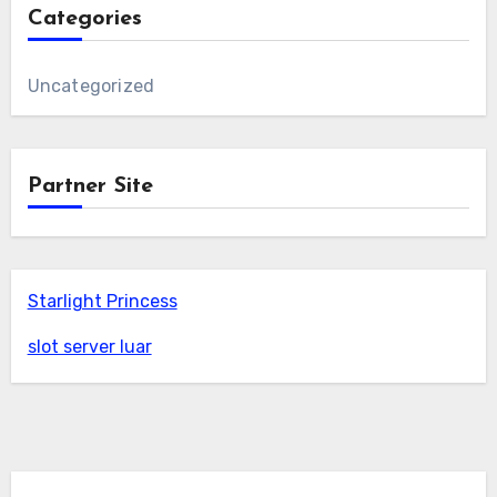
Categories
Uncategorized
Partner Site
Starlight Princess
slot server luar