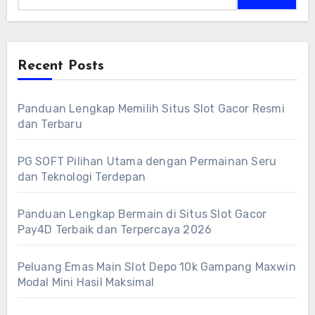
Recent Posts
Panduan Lengkap Memilih Situs Slot Gacor Resmi
dan Terbaru
PG SOFT Pilihan Utama dengan Permainan Seru
dan Teknologi Terdepan
Panduan Lengkap Bermain di Situs Slot Gacor
Pay4D Terbaik dan Terpercaya 2026
Peluang Emas Main Slot Depo 10k Gampang Maxwin
Modal Mini Hasil Maksimal