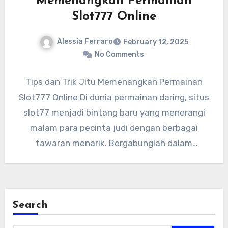
Memenangkan Permainan
Slot777 Online
Alessia Ferraro
February 12, 2025
No Comments
Tips dan Trik Jitu Memenangkan Permainan
Slot777 Online Di dunia permainan daring, situs
slot77 menjadi bintang baru yang menerangi
malam para pecinta judi dengan berbagai
tawaran menarik. Bergabunglah dalam
keseruan…
Search