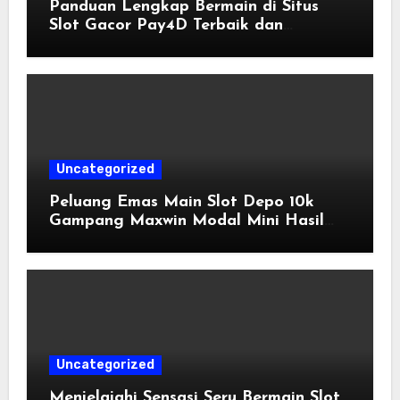
Panduan Lengkap Bermain di Situs
Slot Gacor Pay4D Terbaik dan
Terpercaya 2026
Uncategorized
Peluang Emas Main Slot Depo 10k
Gampang Maxwin Modal Mini Hasil
Maksimal
Uncategorized
Menjelajahi Sensasi Seru Bermain Slot