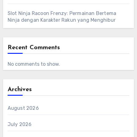
Slot Ninja Racoon Frenzy: Permainan Bertema
Ninja dengan Karakter Rakun yang Menghibur
Recent Comments
No comments to show.
Archives
August 2026
July 2026