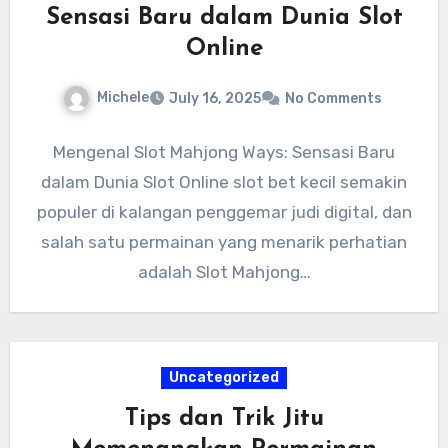
Sensasi Baru dalam Dunia Slot
Online
Michele
July 16, 2025
No Comments
Mengenal Slot Mahjong Ways: Sensasi Baru
dalam Dunia Slot Online slot bet kecil semakin
populer di kalangan penggemar judi digital, dan
salah satu permainan yang menarik perhatian
adalah Slot Mahjong…
Uncategorized
Tips dan Trik Jitu