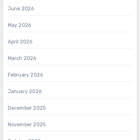
June 2026
May 2026
April 2026
March 2026
February 2026
January 2026
December 2025
November 2025