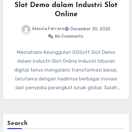
Slot Demo dalam Industri Slot
Online
Alessia Ferraro
December 30, 2025
No Comments
Memahami Keunggulan GGSoft Slot Demo
dalam Industri Slot Online Industri hiburan
digital terus mengalami transformasi besar,
terutama dengan hadirnya berbagai inovasi
dari penyedia perangkat lunak global. Salah
satu nama yang…
Search