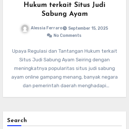
Hukum terkait Situs Judi
Sabung Ayam
Alessia Ferraro
September 15, 2025
No Comments
Upaya Regulasi dan Tantangan Hukum terkait
Situs Judi Sabung Ayam Seiring dengan
meningkatnya popularitas situs judi sabung
ayam online gampang menang, banyak negara
dan pemerintah daerah menghadapi
tantangan dalam mengatur…
Search