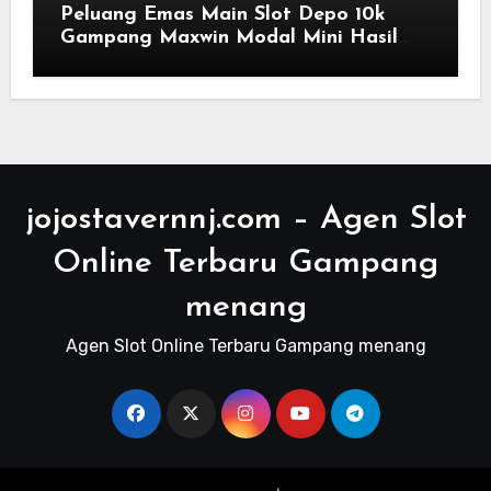
Peluang Emas Main Slot Depo 10k
Gampang Maxwin Modal Mini Hasil
Maksimal
jojostavernnj.com – Agen Slot
Online Terbaru Gampang
menang
Agen Slot Online Terbaru Gampang menang