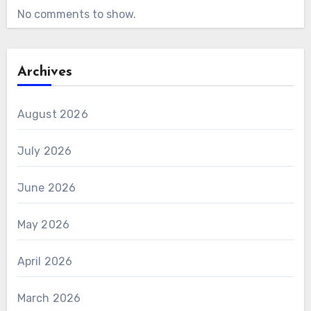
No comments to show.
Archives
August 2026
July 2026
June 2026
May 2026
April 2026
March 2026