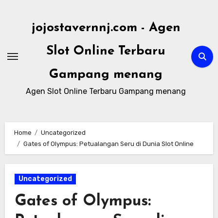
Skip
to
jojostavernnj.com - Agen
content
Slot Online Terbaru
Gampang menang
Agen Slot Online Terbaru Gampang menang
Home
Uncategorized
Gates of Olympus: Petualangan Seru di Dunia Slot Online
Uncategorized
Gates of Olympus: