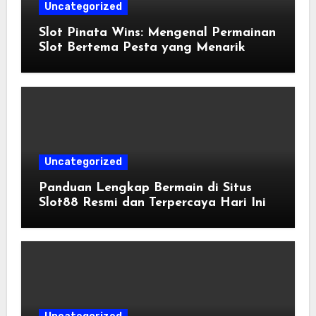
Uncategorized
Slot Pinata Wins: Mengenal Permainan
Slot Bertema Pesta yang Menarik
Uncategorized
Panduan Lengkap Bermain di Situs
Slot88 Resmi dan Terpercaya Hari Ini