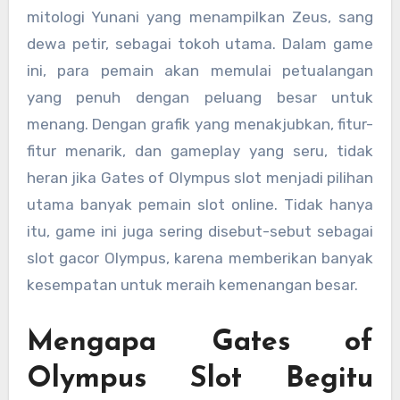
mitologi Yunani yang menampilkan Zeus, sang
dewa petir, sebagai tokoh utama. Dalam game
ini, para pemain akan memulai petualangan
yang penuh dengan peluang besar untuk
menang. Dengan grafik yang menakjubkan, fitur-
fitur menarik, dan gameplay yang seru, tidak
heran jika Gates of Olympus slot menjadi pilihan
utama banyak pemain slot online. Tidak hanya
itu, game ini juga sering disebut-sebut sebagai
slot gacor Olympus, karena memberikan banyak
kesempatan untuk meraih kemenangan besar.
Mengapa Gates of
Olympus Slot Begitu