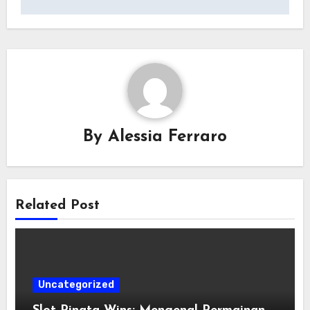
By
Alessia Ferraro
Related Post
Uncategorized