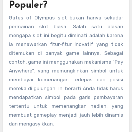
Populer?
Gates of Olympus slot bukan hanya sekadar
permainan slot biasa. Salah satu alasan
mengapa slot ini begitu diminati adalah karena
ia menawarkan fitur-fitur inovatif yang tidak
ditemukan di banyak game lainnya. Sebagai
contoh, game ini menggunakan mekanisme “Pay
Anywhere”, yang memungkinkan simbol untuk
membayar kemenangan terlepas dari posisi
mereka di gulungan. Ini berarti Anda tidak harus
mendapatkan simbol pada garis pembayaran
tertentu untuk memenangkan hadiah, yang
membuat gameplay menjadi jauh lebih dinamis
dan mengasyikkan.