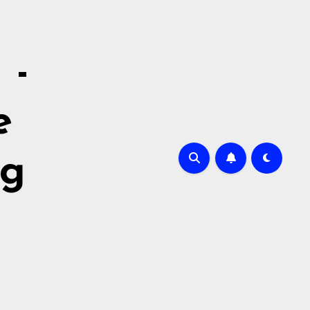
 -
e
ng