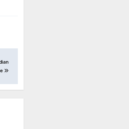
dian
ne