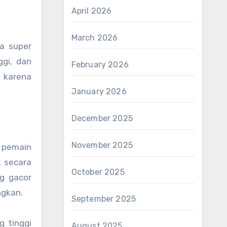
April 2026
March 2026
a super
ggi, dan
February 2026
s karena
January 2026
December 2025
November 2025
a pemain
k secara
October 2025
g gacor
ngkan.
September 2025
g tinggi
August 2025