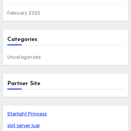
February 2025
Categories
Uncategorized
Partner Site
Starlight Princess
slot server luar