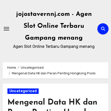
Skip
to
jojostavernnj.com - Agen
content
Slot Online Terbaru
Gampang menang
Agen Slot Online Terbaru Gampang menang
Home
Uncategorized
Mengenal Data HK dan Peran Penting Hongkong Pools
Uncategorized
Mengenal Data HK dan