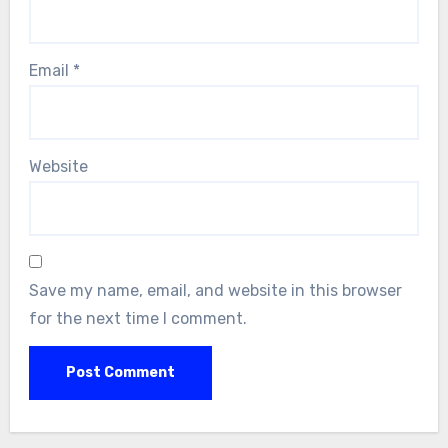
Email
*
Website
Save my name, email, and website in this browser
for the next time I comment.