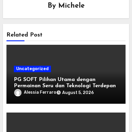
By
Michele
Related Post
Uncategorized
PG SOFT Pilihan Utama dengan
Permainan Seru dan Teknologi Terdepan
Alessia Ferraro
August 5, 2026