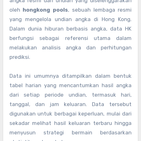
angka resmi dari undian yang diselenggarakan
oleh
hongkong pools
, sebuah lembaga resmi
yang mengelola undian angka di Hong Kong.
Dalam dunia hiburan berbasis angka, data HK
berfungsi sebagai referensi utama dalam
melakukan analisis angka dan perhitungan
prediksi.
Data ini umumnya ditampilkan dalam bentuk
tabel harian yang mencantumkan hasil angka
dari setiap periode undian, termasuk hari,
tanggal, dan jam keluaran. Data tersebut
digunakan untuk berbagai keperluan, mulai dari
sekadar melihat hasil keluaran terbaru hingga
menyusun strategi bermain berdasarkan