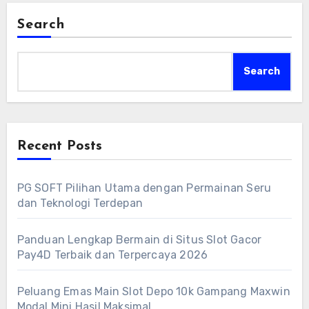
Search
Search
Recent Posts
PG SOFT Pilihan Utama dengan Permainan Seru
dan Teknologi Terdepan
Panduan Lengkap Bermain di Situs Slot Gacor
Pay4D Terbaik dan Terpercaya 2026
Peluang Emas Main Slot Depo 10k Gampang Maxwin
Modal Mini Hasil Maksimal