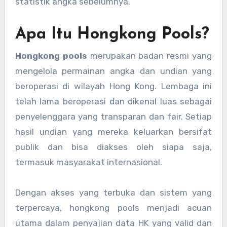
statistik angka sebelumnya.
Apa Itu Hongkong Pools?
Hongkong pools
merupakan badan resmi yang
mengelola permainan angka dan undian yang
beroperasi di wilayah Hong Kong. Lembaga ini
telah lama beroperasi dan dikenal luas sebagai
penyelenggara yang transparan dan fair. Setiap
hasil undian yang mereka keluarkan bersifat
publik dan bisa diakses oleh siapa saja,
termasuk masyarakat internasional.
Dengan akses yang terbuka dan sistem yang
terpercaya, hongkong pools menjadi acuan
utama dalam penyajian data HK yang valid dan