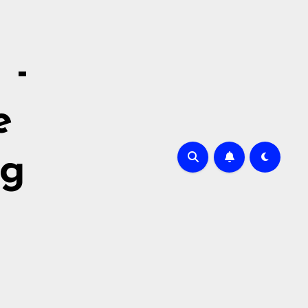
 -
e
ng