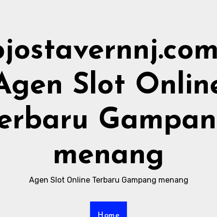
ojostavernnj.com
Agen Slot Onlin
erbaru Gampa
menang
Agen Slot Online Terbaru Gampang menang
Home