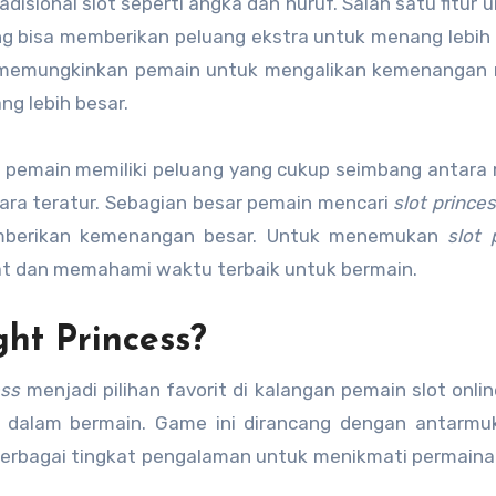
radisional slot seperti angka dan huruf. Salah satu fitur 
g bisa memberikan peluang ekstra untuk menang lebih
memungkinkan pemain untuk mengalikan kemenangan 
g lebih besar.
arti pemain memiliki peluang yang cukup seimbang antar
ra teratur. Sebagian besar pemain mencari
slot prince
mberikan kemenangan besar. Untuk menemukan
slot 
epat dan memahami waktu terbaik untuk bermain.
ht Princess?
ess
menjadi pilihan favorit di kalangan pemain slot onlin
dalam bermain. Game ini dirancang dengan antarmu
erbagai tingkat pengalaman untuk menikmati permaina