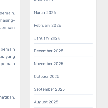
March 2026
 pemain.
 masing-
February 2026
bermain
January 2026
 pemain
December 2025
tus yang
 pemain
November 2025
October 2025
September 2025
hatikan.
August 2025