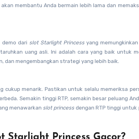
ik akan membantu Anda bermain lebih lama dan memaks
i demo dari
slot Starlight Princess
yang memungkinkan
ruhkan uang asli. Ini adalah cara yang baik untuk m
n, dan mengembangkan strategi yang lebih baik.
ng cukup menarik. Pastikan untuk selalu memeriksa pe
berbeda. Semakin tinggi RTP, semakin besar peluang An
 yang menawarkan
slot princess
dengan RTP tinggi untuk
Starlight Princess Gacor?