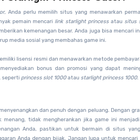
or
, Anda perlu memilih situs yang menawarkan permai
anyak pemain mencari
link starlight princess
atau
situs 
mberikan kemenangan besar. Anda juga bisa mencari i
grup media sosial yang membahas game ini.
 memiliki lisensi resmi dan menawarkan metode pembaya
a menyediakan bonus dan promosi yang dapat menin
 seperti
princess slot 1000
atau
starlight princess 1000
.
 menyenangkan dan penuh dengan peluang. Dengan graf
uk menang, tidak mengherankan jika game ini menjadi
angan Anda, pastikan untuk bermain di situs yang
ggaran Anda dengan bijak. Jangan lupa untuk mencari