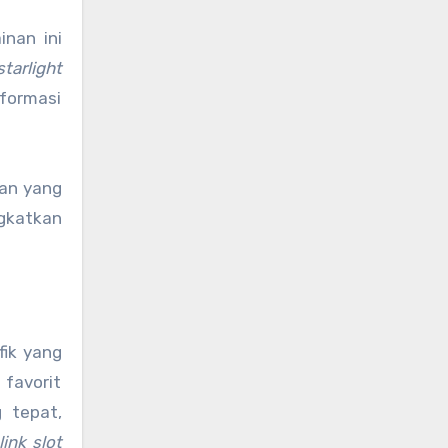
nan ini
starlight
nformasi
ran yang
gkatkan
ik yang
 favorit
 tepat,
link slot