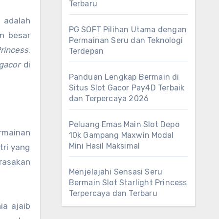
Terbaru
i adalah
PG SOFT Pilihan Utama dengan
n besar
Permainan Seru dan Teknologi
Princess
,
Terdepan
 gacor
di
Panduan Lengkap Bermain di
Situs Slot Gacor Pay4D Terbaik
dan Terpercaya 2026
Peluang Emas Main Slot Depo
ermainan
10k Gampang Maxwin Modal
Mini Hasil Maksimal
tri yang
rasakan
Menjelajahi Sensasi Seru
Bermain Slot Starlight Princess
Terpercaya dan Terbaru
a ajaib