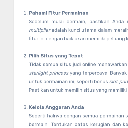
Pahami Fitur Permainan
Sebelum mulai bermain, pastikan Anda 
multiplier
adalah kunci utama dalam merai
fitur ini dengan baik akan memiliki peluan
Pilih Situs yang Tepat
Tidak semua situs judi online menawarka
starlight princess
yang terpercaya. Banyak
untuk permainan ini, seperti bonus
slot pri
Pastikan untuk memilih situs yang memilik
Kelola Anggaran Anda
Seperti halnya dengan semua permainan sl
bermain. Tentukan batas kerugian dan k