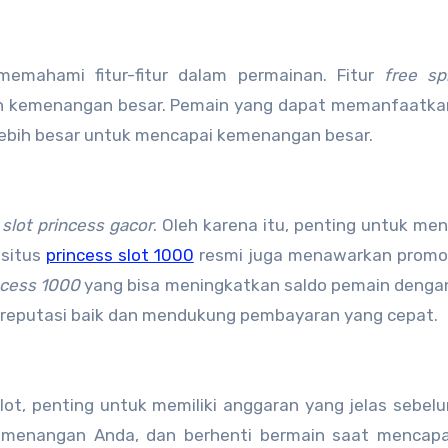
memahami fitur-fitur dalam permainan. Fitur
free sp
h kemenangan besar. Pemain yang dapat memanfaatka
g lebih besar untuk mencapai kemenangan besar.
n
slot princess gacor
. Oleh karena itu, penting untuk me
 situs
princess slot 1000
resmi juga menawarkan promo
ncess 1000
yang bisa meningkatkan saldo pemain denga
i reputasi baik dan mendukung pembayaran yang cepat.
ot, penting untuk memiliki anggaran yang jelas sebel
emenangan Anda, dan berhenti bermain saat mencapa