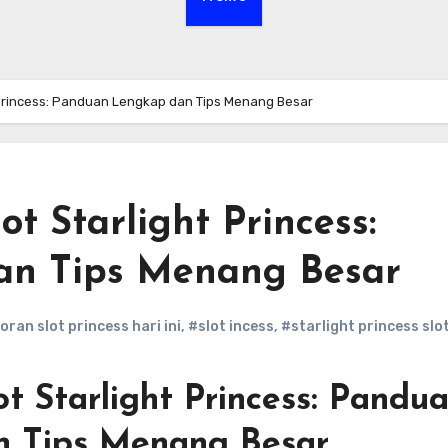
t Princess: Panduan Lengkap dan Tips Menang Besar
t Starlight Princess:
an Tips Menang Besar
ran slot princess hari ini
,
#slot incess
,
#starlight princess slo
ot Starlight Princess: Pandu
n Tips Menang Besar