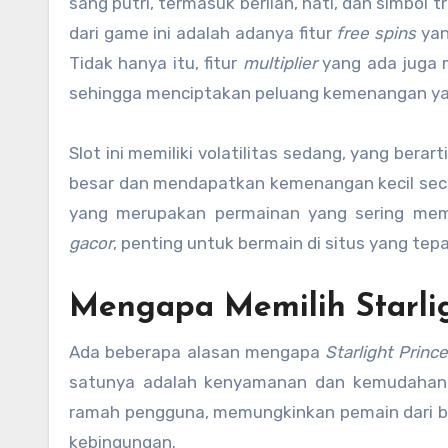
sang putri, termasuk berlian, hati, dan simbol t
dari game ini adalah adanya fitur
free spins
yan
Tidak hanya itu, fitur
multiplier
yang ada juga 
sehingga menciptakan peluang kemenangan yan
Slot ini memiliki volatilitas sedang, yang ber
besar dan mendapatkan kemenangan kecil seca
yang merupakan permainan yang sering me
gacor
, penting untuk bermain di situs yang t
Mengapa Memilih Starlig
Ada beberapa alasan mengapa
Starlight Princ
satunya adalah kenyamanan dan kemudahan 
ramah pengguna, memungkinkan pemain dari b
kebingungan.