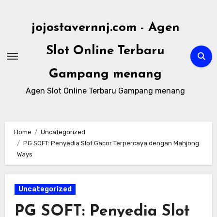
Skip
to
jojostavernnj.com - Agen
content
Slot Online Terbaru
Gampang menang
Agen Slot Online Terbaru Gampang menang
Home
Uncategorized
PG SOFT: Penyedia Slot Gacor Terpercaya dengan Mahjong
Ways
Uncategorized
PG SOFT: Penyedia Slot