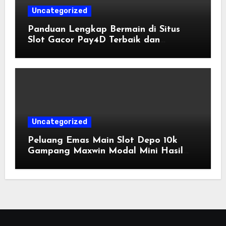
Uncategorized
Panduan Lengkap Bermain di Situs
Slot Gacor Pay4D Terbaik dan
Terpercaya 2026
Uncategorized
Peluang Emas Main Slot Depo 10k
Gampang Maxwin Modal Mini Hasil
Maksimal