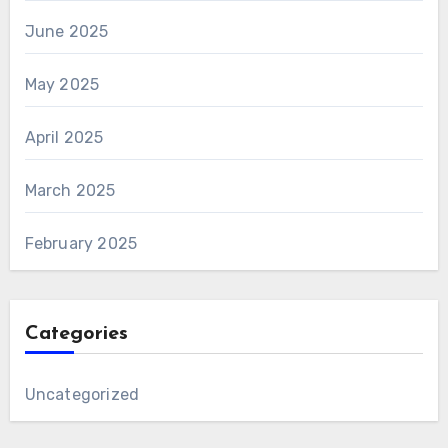
June 2025
May 2025
April 2025
March 2025
February 2025
Categories
Uncategorized