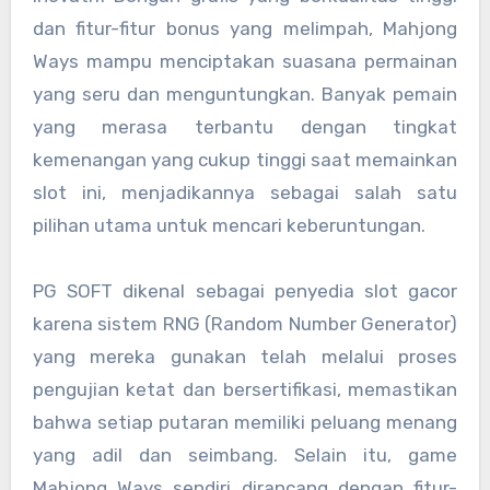
dan fitur-fitur bonus yang melimpah, Mahjong
Ways mampu menciptakan suasana permainan
yang seru dan menguntungkan. Banyak pemain
yang merasa terbantu dengan tingkat
kemenangan yang cukup tinggi saat memainkan
slot ini, menjadikannya sebagai salah satu
pilihan utama untuk mencari keberuntungan.
PG SOFT dikenal sebagai penyedia slot gacor
karena sistem RNG (Random Number Generator)
yang mereka gunakan telah melalui proses
pengujian ketat dan bersertifikasi, memastikan
bahwa setiap putaran memiliki peluang menang
yang adil dan seimbang. Selain itu, game
Mahjong Ways sendiri dirancang dengan fitur-