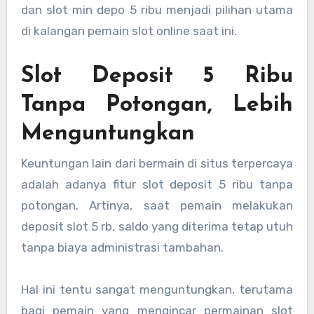
dan slot min depo 5 ribu menjadi pilihan utama
di kalangan pemain slot online saat ini.
Slot Deposit 5 Ribu
Tanpa Potongan, Lebih
Menguntungkan
Keuntungan lain dari bermain di situs terpercaya
adalah adanya fitur slot deposit 5 ribu tanpa
potongan. Artinya, saat pemain melakukan
deposit slot 5 rb, saldo yang diterima tetap utuh
tanpa biaya administrasi tambahan.
Hal ini tentu sangat menguntungkan, terutama
bagi pemain yang mengincar permainan slot