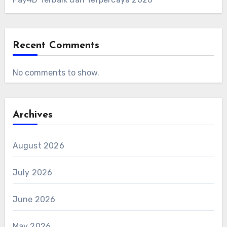
Recent Comments
No comments to show.
Archives
August 2026
July 2026
June 2026
May 2026