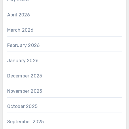
April 2026
March 2026
February 2026
January 2026
December 2025
November 2025
October 2025
September 2025