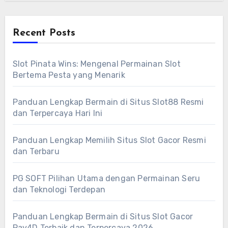
Recent Posts
Slot Pinata Wins: Mengenal Permainan Slot
Bertema Pesta yang Menarik
Panduan Lengkap Bermain di Situs Slot88 Resmi
dan Terpercaya Hari Ini
Panduan Lengkap Memilih Situs Slot Gacor Resmi
dan Terbaru
PG SOFT Pilihan Utama dengan Permainan Seru
dan Teknologi Terdepan
Panduan Lengkap Bermain di Situs Slot Gacor
Pay4D Terbaik dan Terpercaya 2026