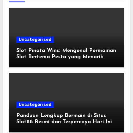
Uncategorized
Slot Pinata Wins: Mengenal Permainan
Slot Bertema Pesta yang Menarik
Uncategorized
Panduan Lengkap Bermain di Situs
Slot88 Resmi dan Terpercaya Hari Ini