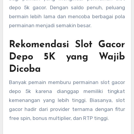
depo 5k gacor. Dengan saldo penuh, peluang
bermain lebih lama dan mencoba berbagai pola
permainan menjadi semakin besar.
Rekomendasi Slot Gacor
Depo 5K yang Wajib
Dicoba
Banyak pemain memburu permainan slot gacor
depo 5k karena dianggap memiliki tingkat
kemenangan yang lebih tinggi. Biasanya, slot
gacor hadir dari provider ternama dengan fitur
free spin, bonus multiplier, dan RTP tinggi.