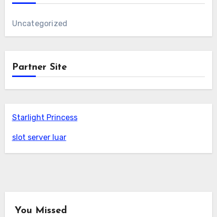
Uncategorized
Partner Site
Starlight Princess
slot server luar
You Missed