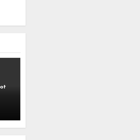
ot
sil