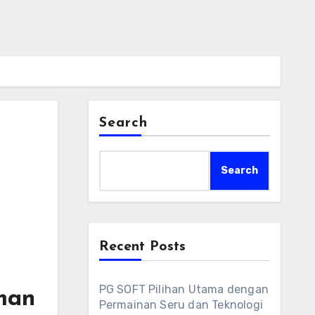
Search
Search
Recent Posts
PG SOFT Pilihan Utama dengan
aman
Permainan Seru dan Teknologi