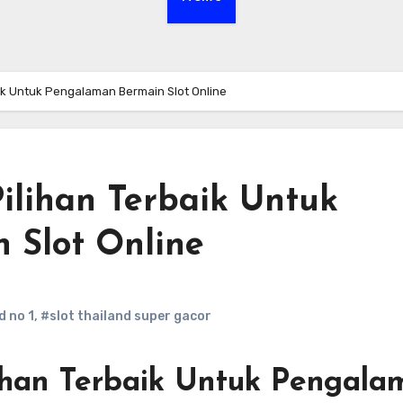
baik Untuk Pengalaman Bermain Slot Online
Pilihan Terbaik Untuk
 Slot Online
d no 1
,
#slot thailand super gacor
ilihan Terbaik Untuk Pengal