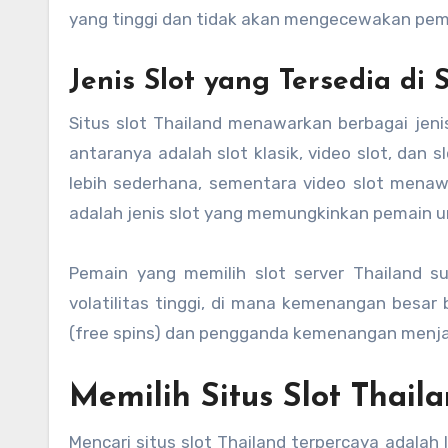
yang tinggi dan tidak akan mengecewakan pem
Jenis Slot yang Tersedia di 
Situs slot Thailand menawarkan berbagai jeni
antaranya adalah slot klasik, video slot, dan 
lebih sederhana, sementara video slot menawar
adalah jenis slot yang memungkinkan pemain 
Pemain yang memilih slot server Thailand s
volatilitas tinggi, di mana kemenangan besar b
(free spins) dan pengganda kemenangan menjadi 
Memilih Situs Slot Thail
Mencari situs slot Thailand terpercaya adal