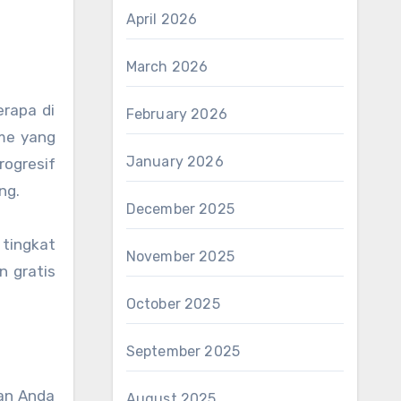
April 2026
March 2026
erapa di
February 2026
sme yang
January 2026
rogresif
ng.
December 2025
tingkat
November 2025
n gratis
October 2025
September 2025
kan Anda
August 2025