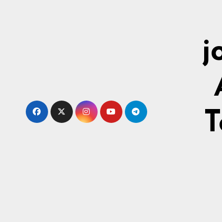
Skip
to
content
j
T