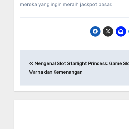
mereka yang ingin meraih jackpot besar.
Post
Mengenal Slot Starlight Princess: Game Sl
navigation
Warna dan Kemenangan