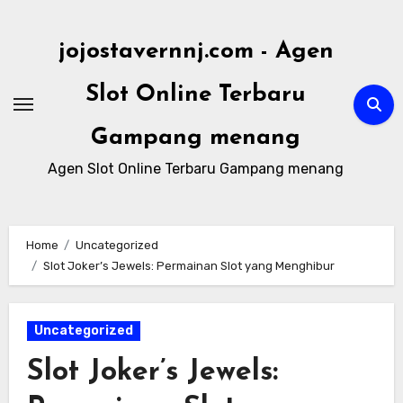
Skip
to
jojostavernnj.com - Agen
content
Slot Online Terbaru
Gampang menang
Agen Slot Online Terbaru Gampang menang
Home
Uncategorized
Slot Joker’s Jewels: Permainan Slot yang Menghibur
Uncategorized
Slot Joker’s Jewels: