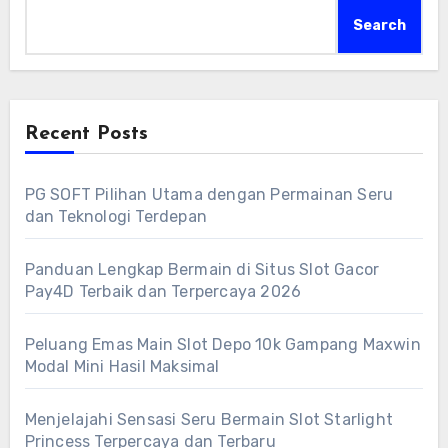
Search
Recent Posts
PG SOFT Pilihan Utama dengan Permainan Seru
dan Teknologi Terdepan
Panduan Lengkap Bermain di Situs Slot Gacor
Pay4D Terbaik dan Terpercaya 2026
Peluang Emas Main Slot Depo 10k Gampang Maxwin
Modal Mini Hasil Maksimal
Menjelajahi Sensasi Seru Bermain Slot Starlight
Princess Terpercaya dan Terbaru