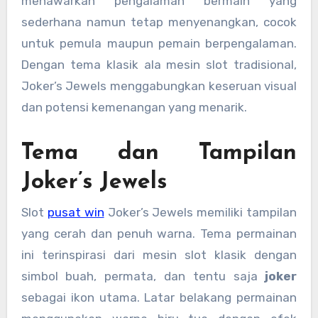
menawarkan pengalaman bermain yang
sederhana namun tetap menyenangkan, cocok
untuk pemula maupun pemain berpengalaman.
Dengan tema klasik ala mesin slot tradisional,
Joker’s Jewels menggabungkan keseruan visual
dan potensi kemenangan yang menarik.
Tema dan Tampilan
Joker’s Jewels
Slot
pusat win
Joker’s Jewels memiliki tampilan
yang cerah dan penuh warna. Tema permainan
ini terinspirasi dari mesin slot klasik dengan
simbol buah, permata, dan tentu saja
joker
sebagai ikon utama. Latar belakang permainan