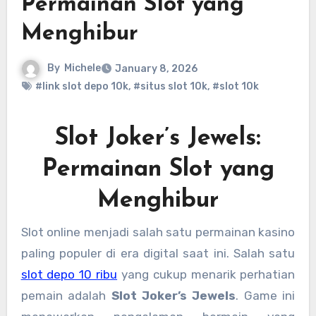
Permainan Slot yang
Menghibur
By
Michele
January 8, 2026
#link slot depo 10k
,
#situs slot 10k
,
#slot 10k
Slot Joker’s Jewels:
Permainan Slot yang
Menghibur
Slot online menjadi salah satu permainan kasino
paling populer di era digital saat ini. Salah satu
slot depo 10 ribu
yang cukup menarik perhatian
pemain adalah
Slot Joker’s Jewels
. Game ini