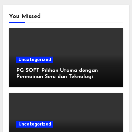
You Missed
Uncategorized
PG SOFT Pilihan Utama dengan
Permainan Seru dan Teknologi
Terdepan
Uncategorized