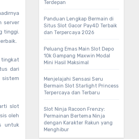
Terdepan
hadirnya
Panduan Lengkap Bermain di
 server
Situs Slot Gacor Pay4D Terbaik
 tinggi.
dan Terpercaya 2026
erbaik.
Peluang Emas Main Slot Depo
10k Gampang Maxwin Modal
 tingkat
Mini Hasil Maksimal
tus dari
 sistem
Menjelajahi Sensasi Seru
Bermain Slot Starlight Princess
Terpercaya dan Terbaru
rti slot
Slot Ninja Racoon Frenzy:
sis oleh
Permainan Bertema Ninja
dengan Karakter Rakun yang
 untuk
Menghibur