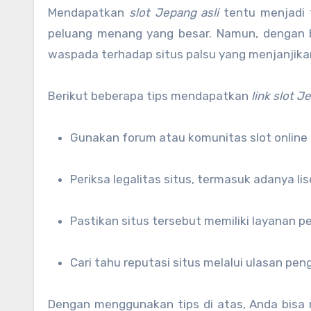
Mendapatkan
slot Jepang asli
tentu menjadi 
peluang menang yang besar. Namun, dengan b
waspada terhadap situs palsu yang menjanjik
Berikut beberapa tips mendapatkan
link slot J
Gunakan forum atau komunitas slot onlin
Periksa legalitas situs, termasuk adanya lis
Pastikan situs tersebut memiliki layanan p
Cari tahu reputasi situs melalui ulasan pen
Dengan menggunakan tips di atas, Anda bis