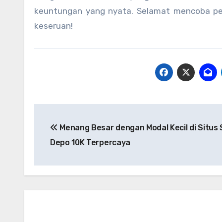
keuntungan yang nyata. Selamat mencoba pe
keseruan!
Post
Menang Besar dengan Modal Kecil di Situs 
navigation
Depo 10K Terpercaya