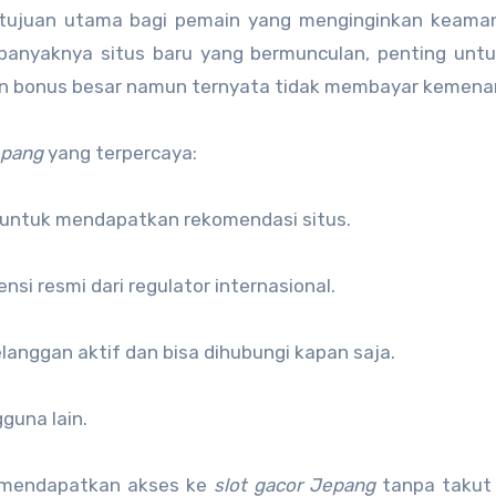
tujuan utama bagi pemain yang menginginkan keama
anyaknya situs baru yang bermunculan, penting untu
an bonus besar namun ternyata tidak membayar kemena
epang
yang terpercaya:
e untuk mendapatkan rekomendasi situs.
ensi resmi dari regulator internasional.
elanggan aktif dan bisa dihubungi kapan saja.
gguna lain.
a mendapatkan akses ke
slot gacor Jepang
tanpa takut 