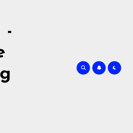
 -
e
ng