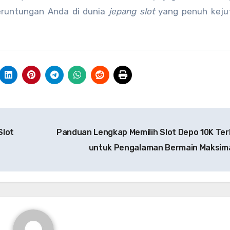
runtungan Anda di dunia
jepang slot
yang penuh keju
Slot
Panduan Lengkap Memilih Slot Depo 10K Ter
untuk Pengalaman Bermain Maksim