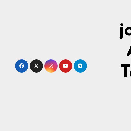
Skip
to
content
j
T