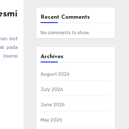
esmi
Recent Comments
No comments to show.
nan slot
ak pada
lisensi
Archives
August 2026
July 2026
June 2026
May 2026