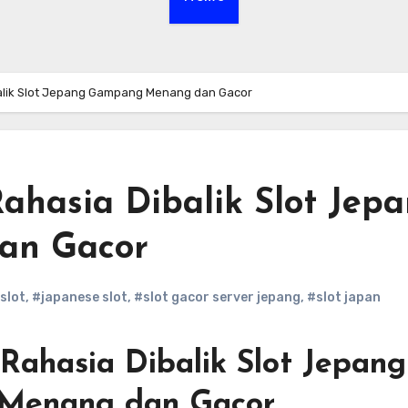
balik Slot Jepang Gampang Menang dan Gacor
Rahasia Dibalik Slot Jep
an Gacor
slot
,
#japanese slot
,
#slot gacor server jepang
,
#slot japan
 Rahasia Dibalik Slot Jepang
Menang dan Gacor