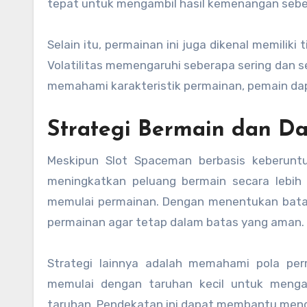
tepat untuk mengambil hasil kemenangan sebel
Selain itu, permainan ini juga dikenal memilik
Volatilitas memengaruhi seberapa sering dan 
memahami karakteristik permainan, pemain dap
Strategi Bermain dan Da
Meskipun Slot Spaceman berbasis keberunt
meningkatkan peluang bermain secara lebih
memulai permainan. Dengan menentukan bata
permainan agar tetap dalam batas yang aman.
Strategi lainnya adalah memahami pola pe
memulai dengan taruhan kecil untuk menga
taruhan. Pendekatan ini dapat membantu mengu