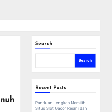
Search
Search
Recent Posts
enuh
Panduan Lengkap Memilih
Situs Slot Gacor Resmi dan