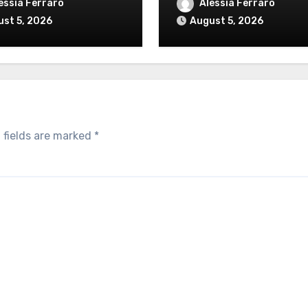
eknologi Terdepan
Gacor Pay4D Terbaik
essia Ferraro
Alessia Ferraro
Terpercaya 2026
st 5, 2026
August 5, 2026
 fields are marked
*