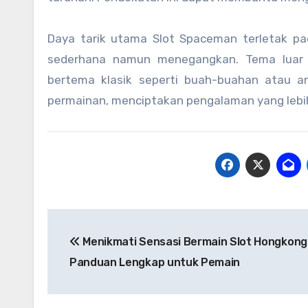
Daya tarik utama Slot Spaceman terletak pa
sederhana namun menegangkan. Tema luar 
bertema klasik seperti buah-buahan atau 
permainan, menciptakan pengalaman yang lebi
Post
Menikmati Sensasi Bermain Slot Hongkong
navigation
Panduan Lengkap untuk Pemain