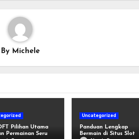
By
Michele
egorized
Uncategorized
FT Pilihan Utama
Panduan Lengkap
n Permainan Seru
Bermain di Situs Slot