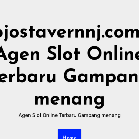
ojostavernnj.com
Agen Slot Onlin
erbaru Gampa
menang
Agen Slot Online Terbaru Gampang menang
Home