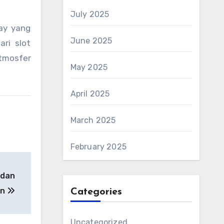
July 2025
ay yang
June 2025
ri slot
tmosfer
May 2025
April 2025
March 2025
February 2025
 dan
an
Categories
Uncategorized