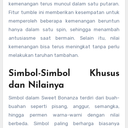
kemenangan terus muncul dalam satu putaran.
Fitur tumble ini memberikan kesempatan untuk
memperoleh beberapa kemenangan beruntun
hanya dalam satu spin, sehingga menambah
antusiasme saat bermain. Selain itu, nilai
kemenangan bisa terus meningkat tanpa perlu
melakukan taruhan tambahan.
Simbol-Simbol Khusus
dan Nilainya
Simbol dalam Sweet Bonanza terdiri dari buah-
buahan seperti pisang, anggur, semangka,
hingga permen warna-warni dengan nilai
berbeda. Simbol paling berharga biasanya