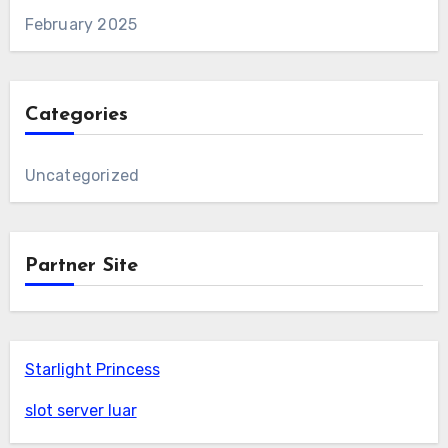
February 2025
Categories
Uncategorized
Partner Site
Starlight Princess
slot server luar