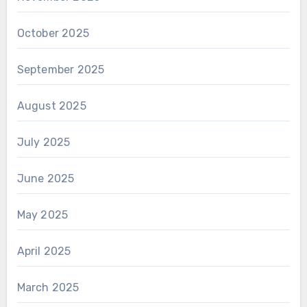
October 2025
September 2025
August 2025
July 2025
June 2025
May 2025
April 2025
March 2025