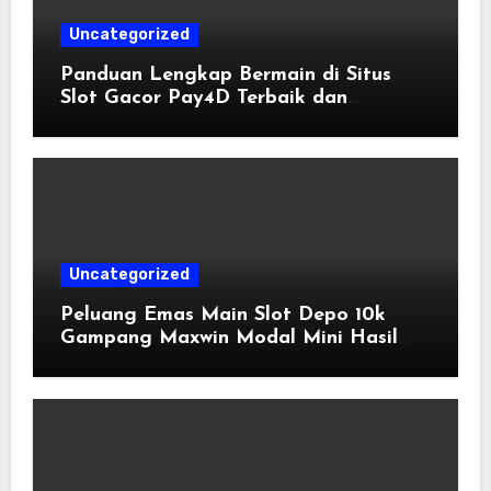
Uncategorized
Panduan Lengkap Bermain di Situs
Slot Gacor Pay4D Terbaik dan
Terpercaya 2026
Uncategorized
Peluang Emas Main Slot Depo 10k
Gampang Maxwin Modal Mini Hasil
Maksimal