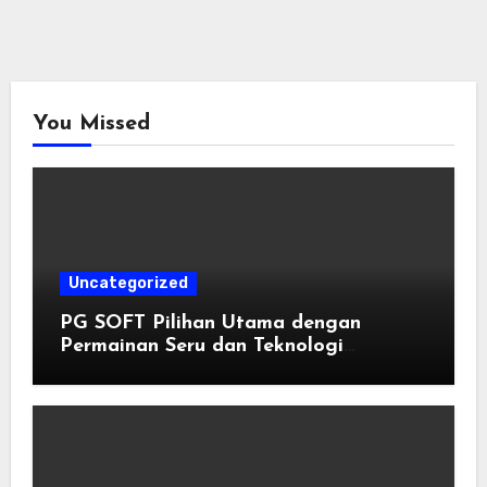
You Missed
Uncategorized
PG SOFT Pilihan Utama dengan
Permainan Seru dan Teknologi
Terdepan