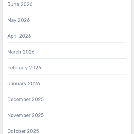
June 2026
May 2026
April 2026
March 2026
February 2026
January 2026
December 2025
November 2025
October 2025