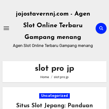
Skip
to
jojostavernnj.com - Agen
content
Slot Online Terbaru
Gampang menang
Agen Slot Online Terbaru Gampang menang
slot pro jp
Home
slot pro jp
Uncategorized
Situs Slot Jepang: Panduan