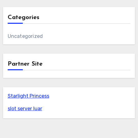
Categories
Uncategorized
Partner Site
Starlight Princess
slot server luar