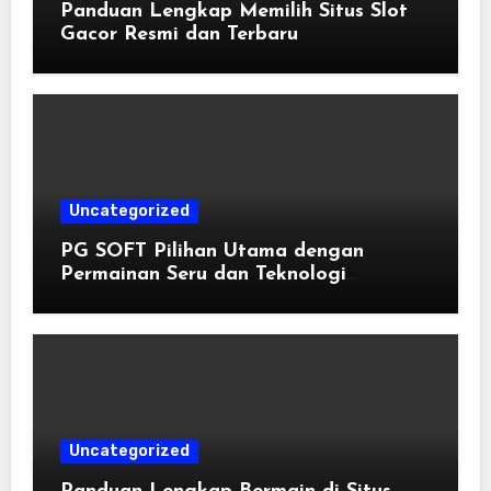
Panduan Lengkap Memilih Situs Slot
Gacor Resmi dan Terbaru
Uncategorized
PG SOFT Pilihan Utama dengan
Permainan Seru dan Teknologi
Terdepan
Uncategorized