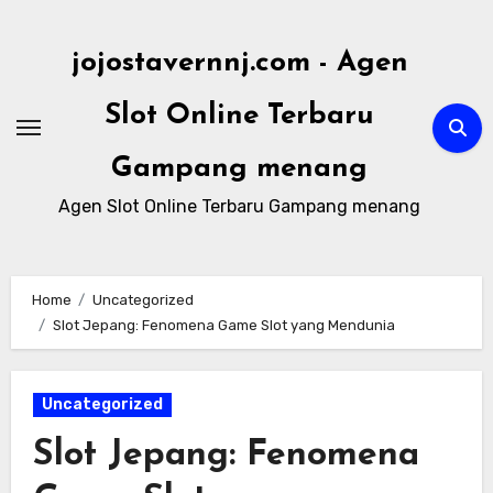
Skip
to
jojostavernnj.com - Agen
content
Slot Online Terbaru
Gampang menang
Agen Slot Online Terbaru Gampang menang
Home
Uncategorized
Slot Jepang: Fenomena Game Slot yang Mendunia
Uncategorized
Slot Jepang: Fenomena