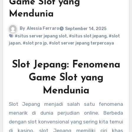
Game Slot yang
Mendunia
By
Alessia Ferraro
September 14, 2025
#situs server jepang slot
,
#situs slot jepang
,
#slot
japan
,
#slot pro jp
,
#slot server jepang terpercaya
Slot Jepang: Fenomena
Game Slot yang
Mendunia
Slot Jepang menjadi salah satu fenomena
menarik di dunia perjudian online. Berbeda
dengan slot konvensional yang sering kita temui
di kasino, slot Jepang memiliki ciri khas