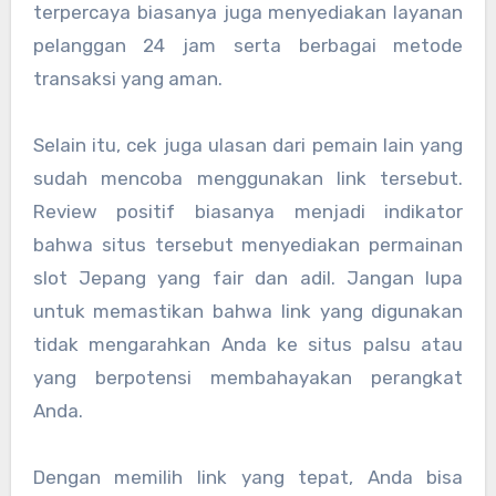
terpercaya biasanya juga menyediakan layanan
pelanggan 24 jam serta berbagai metode
transaksi yang aman.
Selain itu, cek juga ulasan dari pemain lain yang
sudah mencoba menggunakan link tersebut.
Review positif biasanya menjadi indikator
bahwa situs tersebut menyediakan permainan
slot Jepang yang fair dan adil. Jangan lupa
untuk memastikan bahwa link yang digunakan
tidak mengarahkan Anda ke situs palsu atau
yang berpotensi membahayakan perangkat
Anda.
Dengan memilih link yang tepat, Anda bisa